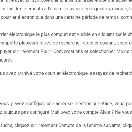
 filtre avec un symbole d’entonnoir sur la barre latérale supérieur
ur l’un des éléments à l’écran : lu, avec pièces jointes, marqué, ha
 courrier électronique dans une certaine période de temps, comme
ier électronique le plus complet est visible en cliquant sur le c
comporte plusieurs filtres de recherche : dossier courant, sous-d
yer sur l’élément Pour : Conversations et sélectionner Moins r
igurés.
ous avez archivé votre courrier électronique, essayez de recherc
vous y avez configuré une adresse électronique Alice, vous pou
 toujours pas configuré Mail avec votre compte Alice ? Ne vous 
auche, cliquez sur l’élément Compte de la fenêtre suivante, cliq