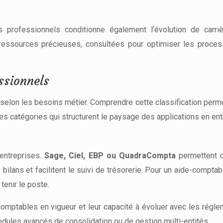
els professionnels conditionne également l’évolution de carr
ressources précieuses, consultées pour optimiser les proces
ssionnels
elon les besoins métier. Comprendre cette classification permet
ales catégories qui structurent le paysage des applications en ent
entreprises.
Sage, Ciel, EBP ou QuadraCompta
permettent de
s bilans et facilitent le suivi de trésorerie. Pour un aide-compta
tenir le poste.
comptables en vigueur et leur capacité à évoluer avec les rég
odules avancés de consolidation ou de gestion multi-entités.