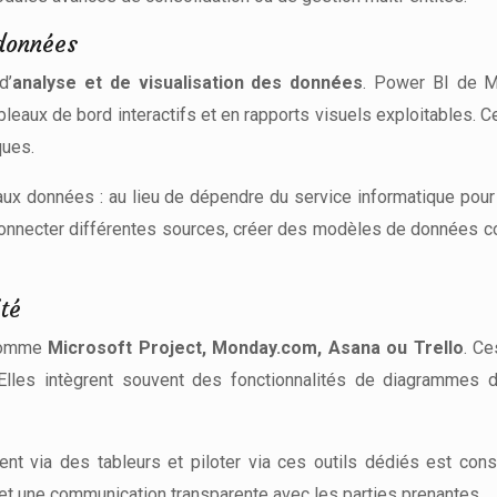
 données
d’
analyse et de visualisation des données
. Power BI de M
eaux de bord interactifs et en rapports visuels exploitables. C
ques.
 aux données : au lieu de dépendre du service informatique pour
connecter différentes sources, créer des modèles de données c
ité
 comme
Microsoft Project, Monday.com, Asana ou Trello
. Ce
Elles intègrent souvent des fonctionnalités de diagrammes d
nt via des tableurs et piloter via ces outils dédiés est consid
et une communication transparente avec les parties prenantes.