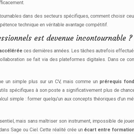
efficacement.
tournables dans des secteurs spécifiques, comment choisir ceux
pétence technique en véritable avantage compétitif.
fessionnels est devenue incontournable ?
accélérée
ces dernières années. Les tâches autrefois effectu
llaboration se fait via des plateformes digitales. Dans ce cont
me un simple plus sur un CV, mais comme un
prérequis fon
tils spécifiques à son poste a significativement plus de chances
alcul simple : former quelqu’un aux concepts théoriques d’un mét
ssentiel, mais sans maîtriser son instrument, impossible de jo
dans Sage ou Ciel. Cette réalité crée un
écart entre formatio