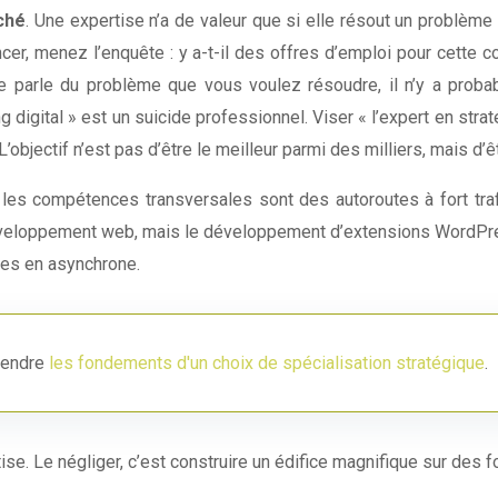
rché
. Une expertise n’a de valeur que si elle résout un problèm
lancer, menez l’enquête : y a-t-il des offres d’emploi pour ce
 parle du problème que vous voulez résoudre, il n’y a probab
ing digital » est un suicide professionnel. Viser « l’expert en st
bjectif n’est pas d’être le meilleur parmi des milliers, mais d’ê
 compétences transversales sont des autoroutes à fort trafic. 
éveloppement web, mais le développement d’extensions WordPress
uées en asynchrone.
prendre
les fondements d'un choix de spécialisation stratégique
.
rtise. Le négliger, c’est construire un édifice magnifique sur des 