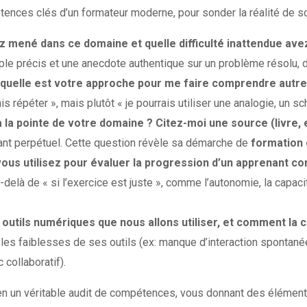
ences clés d’un formateur moderne, pour sonder la réalité de so
ez mené dans ce domaine et quelle difficulté inattendue av
mple précis et une anecdote authentique sur un problème résolu, d
, quelle est votre approche pour me faire comprendre autr
s répéter », mais plutôt « je pourrais utiliser une analogie, un s
a pointe de votre domaine ? Citez-moi une source (livre,
ant perpétuel. Cette question révèle sa démarche de
formation 
 vous utilisez pour évaluer la progression d’un apprenant c
s au-delà de « si l’exercice est juste », comme l’autonomie, la cap
es outils numériques que nous allons utiliser, et comment la
t les faiblesses de ses outils (ex: manque d’interaction sponta
 collaboratif).
en un véritable audit de compétences, vous donnant des éléments