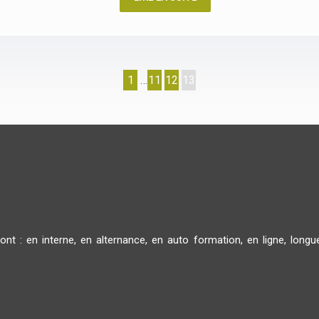
1
…
11
12
13
ont : en interne, en alternance, en auto formation, en ligne, longu