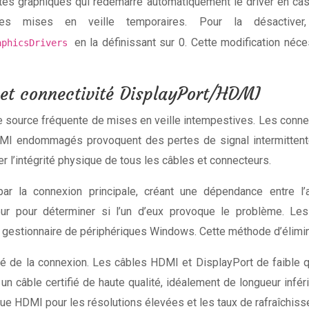
s graphiques qui redémarre automatiquement le driver en cas de
es mises en veille temporaires. Pour la désactiver
en la définissant sur 0. Cette modification néc
raphicsDrivers
 et connectivité DisplayPort/HDMI
 source fréquente de mises en veille intempestives. Les connex
DMI endommagés provoquent des pertes de signal intermittente
 l’intégrité physique de tous les câbles et connecteurs.
r la connexion principale, créant une dépendance entre l’a
ur pour déterminer si l’un d’eux provoque le problème. L
le gestionnaire de périphériques Windows. Cette méthode d’élimi
ilité de la connexion. Les câbles HDMI et DisplayPort de faibl
 un câble certifié de haute qualité, idéalement de longueur infé
e HDMI pour les résolutions élevées et les taux de rafraîchiss