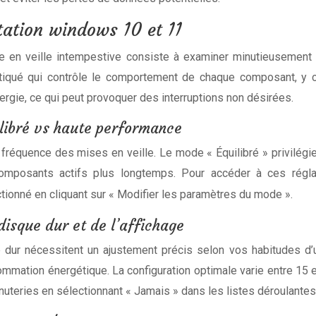
tation windows 10 et 11
 en veille intempestive consiste à examiner minutieusement 
tiqué qui contrôle le comportement de chaque composant, y c
rgie, ce qui peut provoquer des interruptions non désirées.
ilibré vs haute performance
a fréquence des mises en veille. Le mode « Équilibré » privilé
omposants actifs plus longtemps. Pour accéder à ces régl
tionné en cliquant sur « Modifier les paramètres du mode ».
disque dur et de l’affichage
 dur nécessitent un ajustement précis selon vos habitudes d’ut
mmation énergétique. La configuration optimale varie entre 15 e
eries en sélectionnant « Jamais » dans les listes déroulante