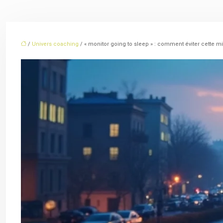
/
Univers coaching
/ « monitor going to sleep » : comment éviter cette mi