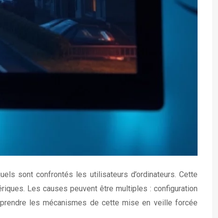
ls sont confrontés les utilisateurs d’ordinateurs. Cette
ériques. Les causes peuvent être multiples : configuration
omprendre les mécanismes de cette mise en veille forcée