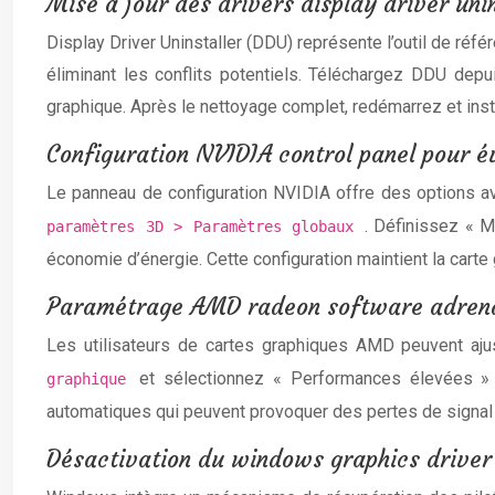
Mise à jour des drivers display driver uni
Display Driver Uninstaller (DDU) représente l’outil de réf
éliminant les conflits potentiels. Téléchargez DDU depu
graphique. Après le nettoyage complet, redémarrez et instal
Configuration NVIDIA control panel pour év
Le panneau de configuration NVIDIA offre des options a
. Définissez « 
paramètres 3D > Paramètres globaux
économie d’énergie. Cette configuration maintient la carte 
Paramétrage AMD radeon software adrenal
Les utilisateurs de cartes graphiques AMD peuvent aj
et sélectionnez « Performances élevées » po
graphique
automatiques qui peuvent provoquer des pertes de signal t
Désactivation du windows graphics driver