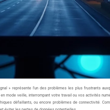
l » représente l’un des problèmes les plus frustrants auxque
en mode veille, interrompant votre travail ou vos activités num
aphiques défaillants, ou encore problèmes de connectivité. C
 et éviter les pertes de données potentielles.