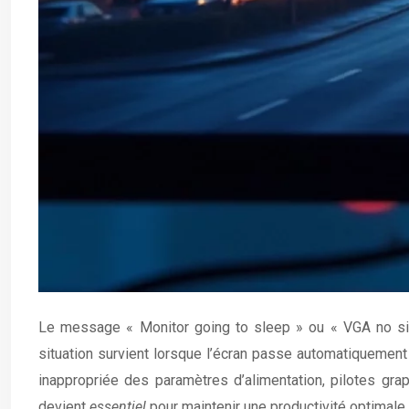
Le message « Monitor going to sleep » ou « VGA no signa
situation survient lorsque l’écran passe automatiquement 
inappropriée des paramètres d’alimentation, pilotes gr
devient
essentiel
pour maintenir une productivité optimale