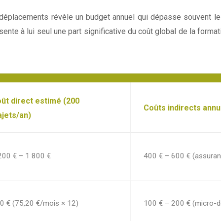
éplacements révèle un budget annuel qui dépasse souvent les
ésente à lui seul une part significative du coût global de la form
ût direct estimé (200
Coûts indirects annu
ajets/an)
200 € – 1 800 €
400 € – 600 € (assuranc
0 € (75,20 €/mois × 12)
100 € – 200 € (micro-