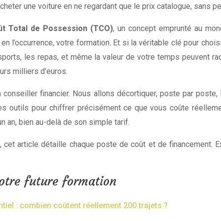
eter une voiture en ne regardant que le prix catalogue, sans pens
ût Total de Possession (TCO)
, un concept emprunté au mond
 en l’occurrence, votre formation. Et si la véritable clé pour chois
orts, les repas, et même la valeur de votre temps peuvent ra
urs milliers d’euros.
n conseiller financier. Nous allons décortiquer, poste par poste,
 les outils pour chiffrer précisément ce que vous coûte réell
n an, bien au-delà de son simple tarif.
 cet article détaille chaque poste de coût et de financement. E
otre future formation
tiel : combien coûtent réellement 200 trajets ?