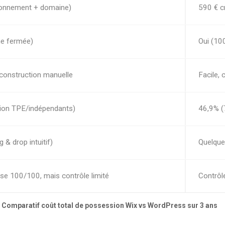
onnement + domaine)
590 € c
me fermée)
Oui (100
reconstruction manuelle
Facile,
ion TPE/indépendants)
46,9% (
 & drop intuitif)
Quelque
se 100/100, mais contrôle limité
Contrôle
Comparatif coût total de possession Wix vs WordPress sur 3 ans