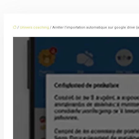
/
Univers coaching
/ Arrêter l’importation automatique sur google drive (