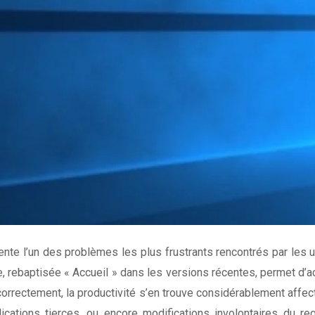
te l’un des problèmes les plus frustrants rencontrés par les uti
le, rebaptisée « Accueil » dans les versions récentes, permet 
 correctement, la productivité s’en trouve considérablement aff
lications tierces, ou encore modifications involontaires du 