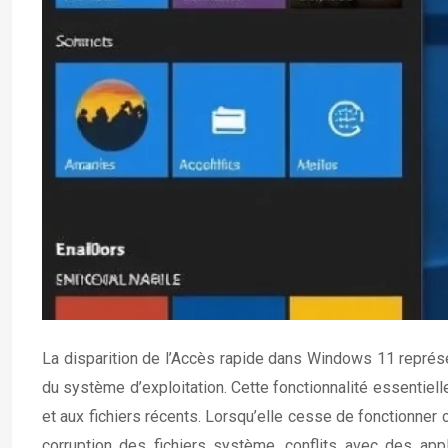
La disparition de l’Accès rapide dans Windows 11 représen
du système d’exploitation. Cette fonctionnalité essentiel
et aux fichiers récents. Lorsqu’elle cesse de fonctionner
corruption des fichiers système, conflits avec des app