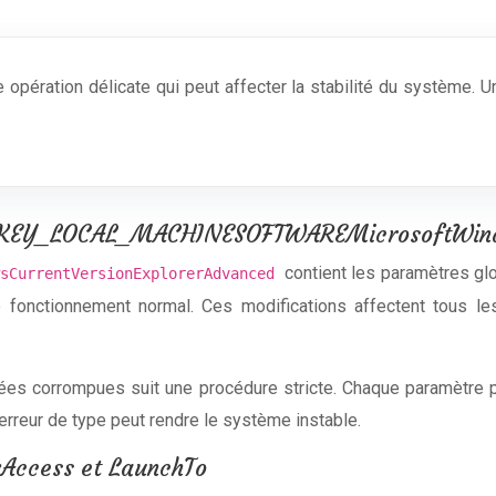
 opération délicate qui peut affecter la stabilité du système.
s HKEY_LOCAL_MACHINESOFTWAREMicrosoftWind
contient les paramètres glo
wsCurrentVersionExplorerAdvanced
le fonctionnement normal. Ces modifications affectent tous le
trées corrompues suit une procédure stricte. Chaque paramètr
erreur de type peut rendre le système instable.
Access et LaunchTo