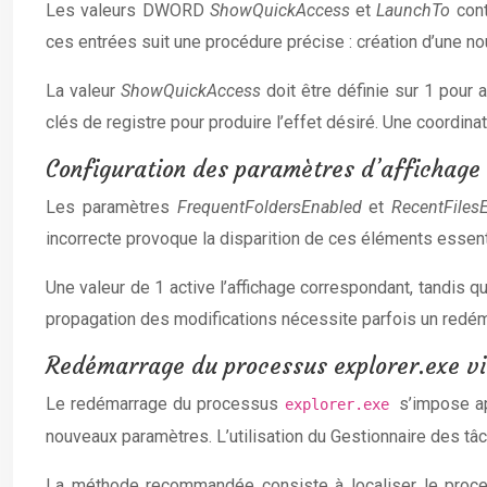
Les valeurs DWORD
ShowQuickAccess
et
LaunchTo
cont
ces entrées suit une procédure précise : création d’une no
La valeur
ShowQuickAccess
doit être définie sur 1 pour a
clés de registre pour produire l’effet désiré. Une coordina
Configuration des paramètres d’affichage
Les paramètres
FrequentFoldersEnabled
et
RecentFiles
incorrecte provoque la disparition de ces éléments essent
Une valeur de 1 active l’affichage correspondant, tandis q
propagation des modifications nécessite parfois un redéma
Redémarrage du processus explorer.exe via
Le redémarrage du processus
s’impose ap
explorer.exe
nouveaux paramètres. L’utilisation du Gestionnaire des tâc
La méthode recommandée consiste à localiser le process