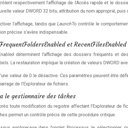
rôlent respectivement l’affichage de l’Accès rapide et le dossie
uvelle valeur DWORD 32 bits, attribution du nom approprié, puis d
ctiver l’affichage, tandis que
LaunchTo
contrôle le comportement
tion précise s’avère indispensable.
 FrequentFoldersEnabled et RecentFilesEnabled
Enabled
déterminent l’affichage des dossiers fréquents et des 
iels. La restauration implique la création de valeurs DWORD av
u’une valeur de 0 le désactive. Ces paramètres peuvent être défi
rrage de l’Explorateur de fichiers.
 le gestionnaire des tâches
rès toute modification du registre affectant l’Explorateur de fic
hes permet un contrôle précis de cette procédure critique.
us explorer.exe dans l’onglet Processus, le sélectionner, pu