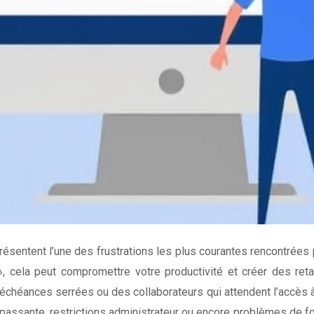
entent l’une des frustrations les plus courantes rencontrées pa
», cela peut compromettre votre productivité et créer des ret
es échéances serrées ou des collaborateurs qui attendent l’acc
de passante, restrictions administrateur ou encore problèmes de 